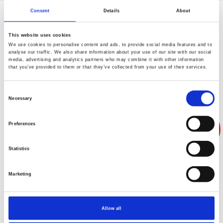
Consent
Details
About
标准系列
卓越系列
一体式系列
This website uses cookies
默认排序
最新升序
最新降序
名称升序
名称降序
We use cookies to personalise content and ads, to provide social media features and to
analyse our traffic. We also share information about your use of our site with our social
media, advertising and analytics partners who may combine it with other information
that you’ve provided to them or that they’ve collected from your use of their services.
Consent
Necessary
Selection
Preferences
Statistics
步入式恒温恒湿室一体式系列
Marketing
Allow all