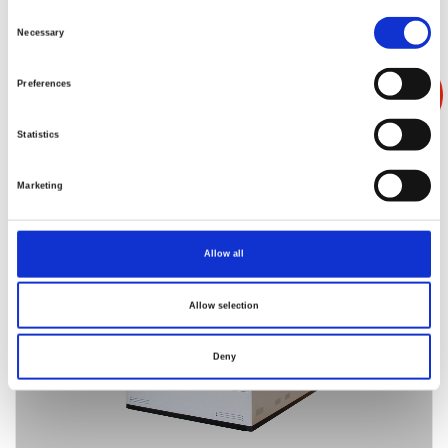
Consent
Necessary
Selection
Preferences
Statistics
Marketing
EC-155MHHP
Allow all
Allow selection
Deny