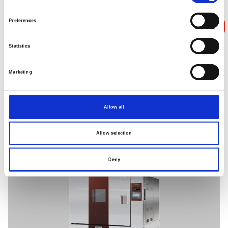
EC-86MTPE
Preferences
Statistics
Marketing
Allow all
Allow selection
EC-46MTPE
Deny