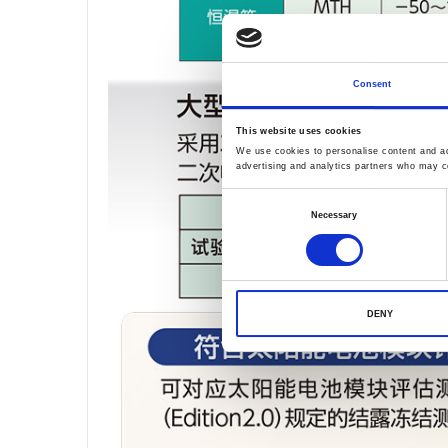
Consent
This website uses cookies
We use cookies to personalise content and ads
advertising and analytics partners who may co
Consent
Necessary
Selection
DENY