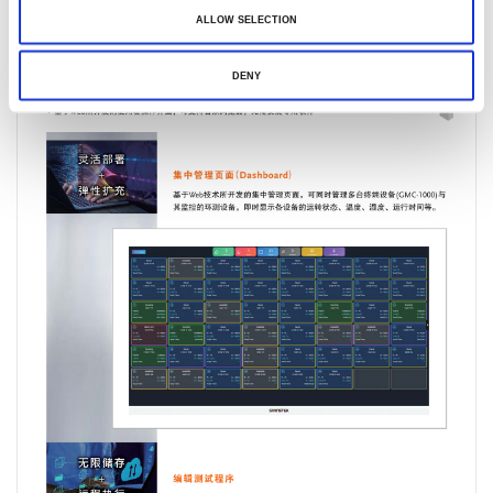
ALLOW SELECTION
DENY