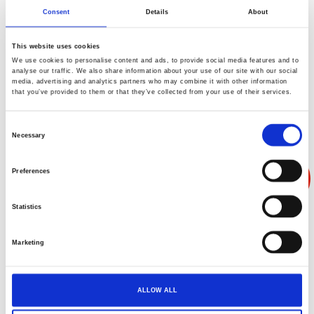
Consent
Details
About
This website uses cookies
We use cookies to personalise content and ads, to provide social media features and to
analyse our traffic. We also share information about your use of our site with our social
media, advertising and analytics partners who may combine it with other information
that you’ve provided to them or that they’ve collected from your use of their services.
Consent
Necessary
Selection
Preferences
Statistics
Marketing
ALLOW ALL