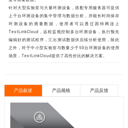
针对大型实验室与大量环测设备，搭配专用服务器可提供
上千台环测设备的集中管理与数据分析，并能长时间保存
环测设备的测量数据，使用者可以透过因特网连上
TestLinkCloud，远程监视控制多台环测设备，执行预先
编辑好的测试程序，汇出测试数据供后续分析使用，除此
之外，对于中小型实验室与数量少于50台环测设备的使用
场景，TestLinkCloud提供了高性价比的解决方案。
产品叙述
产品规格
产品反馈