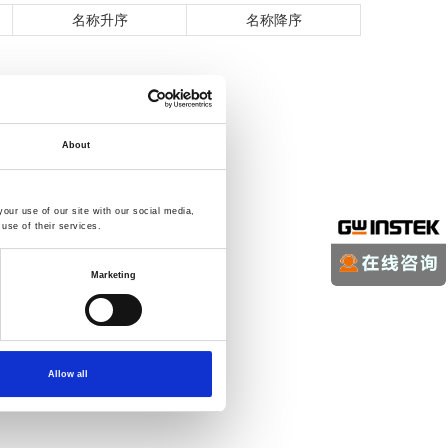
名称升序
名称降序
About
our use of our site with our social media,
use of their services.
Marketing
Allow all