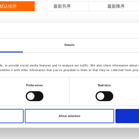
默认排序
最新升序
最新降序
Details
, to provide social media features and to analyse our traffic. We also share information about y
mbine it with other information that you’ve provided to them or that they’ve collected from your 
Preferences
Statistics
Allow selection