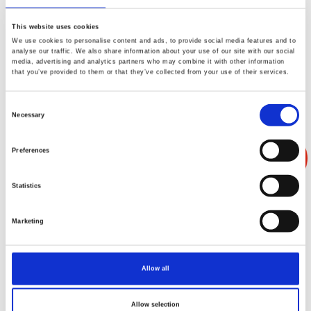
This website uses cookies
We use cookies to personalise content and ads, to provide social media features and to
analyse our traffic. We also share information about your use of our site with our social
GEC-106MHP、GEC-106MHHP
media, advertising and analytics partners who may combine it with other information
that you’ve provided to them or that they’ve collected from your use of their services.
Consent
Necessary
Selection
Preferences
Statistics
Marketing
GEC-106MHPM
Allow all
Allow selection